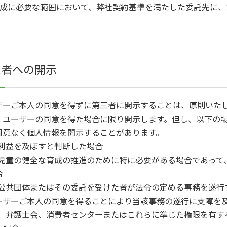
達成に必要な範囲において、弊社契約基準を満たした委託先に、
三者への開示
ザーご本人の同意を得ずに第三者に開示することは、原則いた
、ユーザーの同意を得た場合に限り開示します。但し、以下の
同意なく個人情報を開示することがあります。
不利益を及ぼすと判断した場合
は児童の健全な育成の推進のために特に必要がある場合であって
合
方公共団体またはその委託を受けた者が法令の定める事務を遂
ーザーご本人の同意を得ることにより当該事務の遂行に支障を
察、弁護士会、消費者センターまたはこれらに準じた権限を有